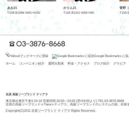
あお21
かりん21
菅野（
T158 B108K W60 H100
T165 B100J W58 H90
T159 
Yahoo!ブックマークに登録
Google Bookmarks に
ホーム
コンパニオン紹介
週間出勤表
料金・アクセス
ブログ紹介
グラビア
吉原 高級ソープランド ティアラ
東京都台東区千束4-24-16 営業時間:10:00～24:00 (受付9:00より) TEL:
03-3876-8668
吉原の高級ソープランド≪Tiara≫ティアラ。高級ソープランドのシステムの他、在
Copyright(C)2011
吉原ソープランド ティアラ
Rights Reserved.