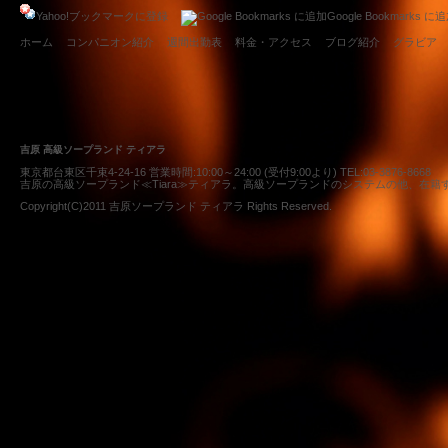
Yahoo!ブックマークに登録
Google Bookmarks に
ホーム
コンパニオン紹介
週間出勤表
料金・アクセス
ブログ紹介
グラビア
吉原 高級ソープランド ティアラ
東京都台東区千束4-24-16 営業時間:10:00～24:00 (受付9:00より) TEL:
03-3876-8668
吉原の高級ソープランド≪Tiara≫ティアラ。高級ソープランドのシステムの他、在
Copyright(C)2011
吉原ソープランド ティアラ
Rights Reserved.