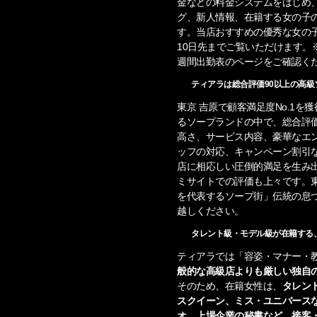
金などの料金システムをはじめ
グ、新人情報、在籍する女の子
す。当店おすすめの優秀な女の
10日先までご覧いただけます。
週間出勤表のページをご確認く
ティアラは総合評価90以上の高級
東京 吉原で顧客満足度No.1
るソープランドの中で、総合評価
高さ、サービス内容、豪華なエ
ッフの対応、キャンペーン割引
店に相応しい圧倒的満足を生み
ミサイトでの評価も上々です。
を代表するソープ街」伝統の息
越しください。
タレント級・モデル級が在籍する
ティアラでは「容姿・マナー・
般的な高級店よりも厳しい独自
そのため、在籍女性は、
タレン
スクイーン、ミス・ユニバース
オ、上場企業の秘書など、接客