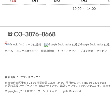
(
日
)
(
月
)
(
火
)
(
水
)
(
10:00 ～ 14:00
Yahoo!ブックマークに登録
Google Bookmarks に
ホーム
コンパニオン紹介
週間出勤表
料金・アクセス
ブログ紹介
グラビア
吉原 高級ソープランド ティアラ
東京都台東区千束4-24-16 営業時間:10:00～24:00 (受付9:00より) TEL:
03-3876-8668
吉原の高級ソープランド≪Tiara≫ティアラ。高級ソープランドのシステムの他、在
Copyright(C)2011
吉原ソープランド ティアラ
Rights Reserved.