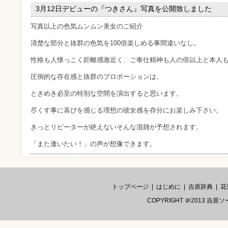
3月12日デビューの『つきさん』写真を公開致しました
写真以上の色気ムンムン美女のご紹介
清楚な部分と抜群の色気を100倍楽しめる事間違いなし。
性格も人懐っこく距離感激近く、ご奉仕精神も人の倍以上と本人
圧倒的な存在感と抜群のプロポーションは、
ときめき必至の特別な空間を演出すると思います。
尽くす事に喜びを感じる理想の彼女感を存分にお楽しみ下さい。
きっとリピーターが絶えないそんな混雑が予想されます。
「また逢いたい！」の声が想像できます。
トップページ
|
はじめに
|
吉原辞典
|
花
COPYRIGHT ＠2013 吉原ソ