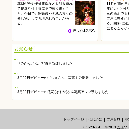
花魁が禿や振袖新造などを引き連れ
11月の酉の
て揚屋や引手茶屋まで練り歩くこ
年により2回
と。今日でも歌舞伎や各地の祭りの
三の酉まであ
催し物として再現されることがあ
吉原に異変が
る。
る。由来は諸
詰まるころか
//
『みかなさん』写真更新致しました
//
3月12日デビューの『つきさん』写真を公開致しました
//
3月11日デビューの遥花(はるか)さん写真アップ致しました
//
11日「遥花（はるか）」さんデビューイベント情報
//
トップページ
|
はじめに
|
吉原辞典
|
花
11日「つき」さんデビューイベント情報
COPYRIGHT ＠2013 吉原ソ