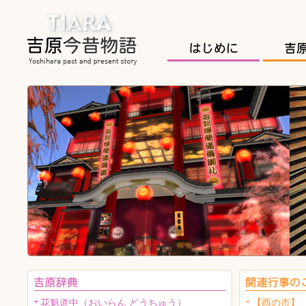
花魁道中（おいらん どうちゅう）
【酉の市】