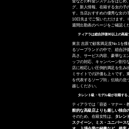
金などの料金システムをはじめ
グ、新人情報、在籍する女の子
す。当店おすすめの優秀な女の
10日先までご覧いただけます。
週間出勤表のページをご確認く
ティアラは総合評価90以上の高級
東京 吉原で顧客満足度No.1
るソープランドの中で、総合評価
高さ、サービス内容、豪華なエ
ッフの対応、キャンペーン割引
店に相応しい圧倒的満足を生み
ミサイトでの評価も上々です。
を代表するソープ街」伝統の息
越しください。
タレント級・モデル級が在籍する
ティアラでは「容姿・マナー・
般的な高級店よりも厳しい独自
そのため、在籍女性は、
タレン
スクイーン、ミス・ユニバース
オ、上場企業の秘書など、接客