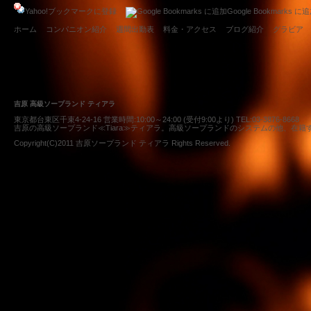
Yahoo!ブックマークに登録
Google Bookmarks に
ホーム
コンパニオン紹介
週間出勤表
料金・アクセス
ブログ紹介
グラビア
吉原 高級ソープランド ティアラ
東京都台東区千束4-24-16 営業時間:10:00～24:00 (受付9:00より) TEL:
03-3876-8668
吉原の高級ソープランド≪Tiara≫ティアラ。高級ソープランドのシステムの他、在
Copyright(C)2011
吉原ソープランド ティアラ
Rights Reserved.